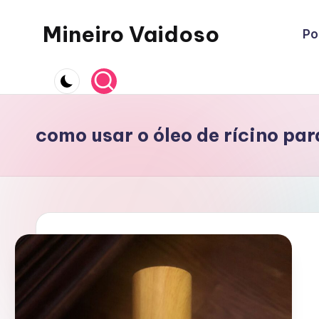
Mineiro Vaidoso
Po
Skip
to
Skin
content
Care,
Autocuidado
e
como usar o óleo de rícino par
Resenhas