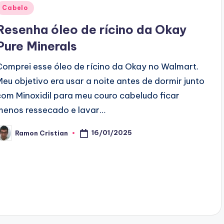
Posted
Cabelo
n
Resenha óleo de rícino da Okay
Pure Minerals
Comprei esse óleo de rícino da Okay no Walmart.
Meu objetivo era usar a noite antes de dormir junto
com Minoxidil para meu couro cabeludo ficar
menos ressecado e lavar…
16/01/2025
Ramon Cristian
osted
y