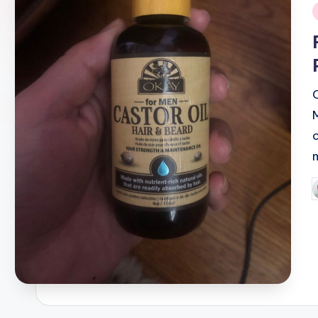
i
P
b