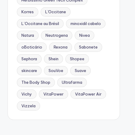
Herbíssimo Green Tech Complex
Korres
L'Occitane
L’Occitane au Brésil
minoxidil cabelo
Natura
Neutrogena
Nivea
oBoticário
Rexona
Sabonete
Sephora
Shein
Shopee
skincare
SouVoe
Suave
The Body Shop
Ultrafarma
Vichy
VitaPower
VitaPower Air
Vizzela