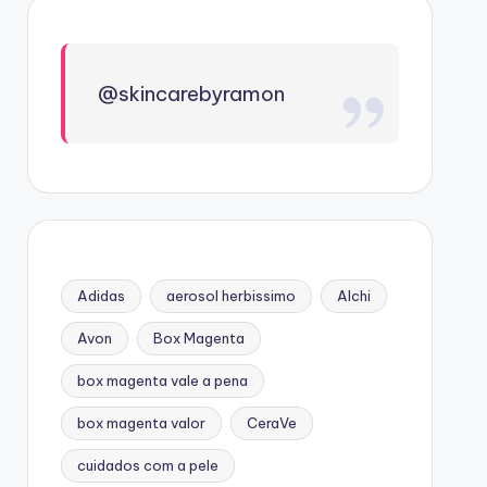
@skincarebyramon
Adidas
aerosol herbissimo
Alchi
Avon
Box Magenta
box magenta vale a pena
box magenta valor
CeraVe
cuidados com a pele