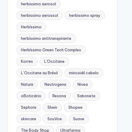
herbissimo aerosol
herbissimo aerossol
herbissimo spray
Herbíssimo
herbíssimo antitranspirante
Herbíssimo Green Tech Complex
Korres
L'Occitane
L’Occitane au Brésil
minoxidil cabelo
Natura
Neutrogena
Nivea
oBoticário
Rexona
Sabonete
Sephora
Shein
Shopee
skincare
SouVoe
Suave
The Body Shop
Ultrafarma