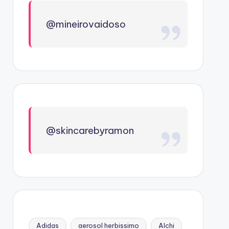
@mineirovaidoso
@skincarebyramon
Adidas
aerosol herbissimo
Alchi