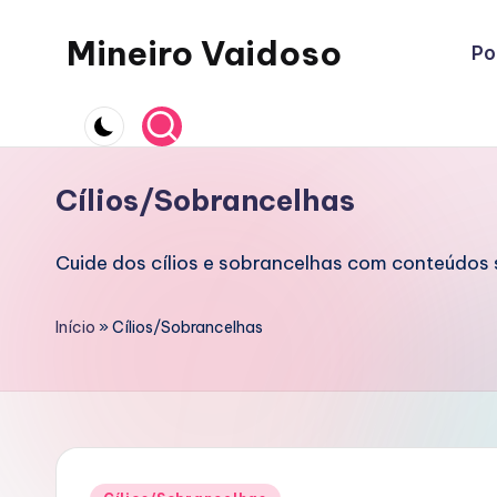
Mineiro Vaidoso
Po
Skip
to
Skin
content
Care,
Autocuidado
e
Cílios/Sobrancelhas
Resenhas
Cuide dos cílios e sobrancelhas com conteúdos 
Início
»
Cílios/Sobrancelhas
Posted