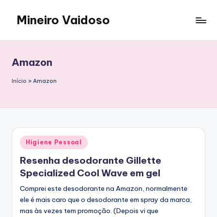
Mineiro Vaidoso
Skip
to
Skin
content
Care,
Autocuidado
Amazon
e
Resenhas
Início
»
Amazon
Posted
Higiene Pessoal
in
Resenha desodorante Gillette
Specialized Cool Wave em gel
Comprei este desodorante na Amazon, normalmente
ele é mais caro que o desodorante em spray da marca,
mas às vezes tem promoção. (Depois vi que