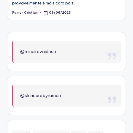
provavelmente é mais caro pois…
Ramon Cristian
09/06/2023
Posted
by
@mineirovaidoso
@skincarebyramon