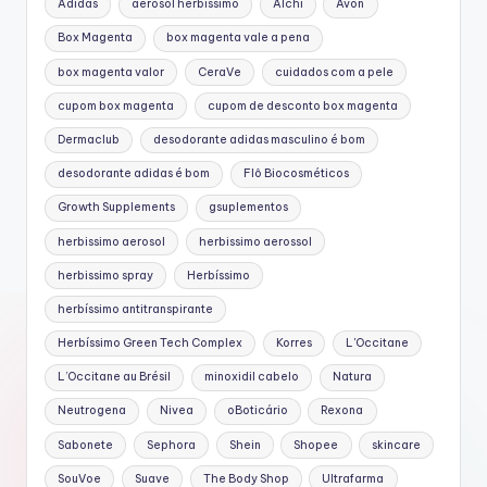
Adidas
aerosol herbissimo
Alchi
Avon
Box Magenta
box magenta vale a pena
box magenta valor
CeraVe
cuidados com a pele
cupom box magenta
cupom de desconto box magenta
Dermaclub
desodorante adidas masculino é bom
desodorante adidas é bom
Flô Biocosméticos
Growth Supplements
gsuplementos
herbissimo aerosol
herbissimo aerossol
herbissimo spray
Herbíssimo
herbíssimo antitranspirante
Herbíssimo Green Tech Complex
Korres
L'Occitane
L’Occitane au Brésil
minoxidil cabelo
Natura
Neutrogena
Nivea
oBoticário
Rexona
Sabonete
Sephora
Shein
Shopee
skincare
SouVoe
Suave
The Body Shop
Ultrafarma