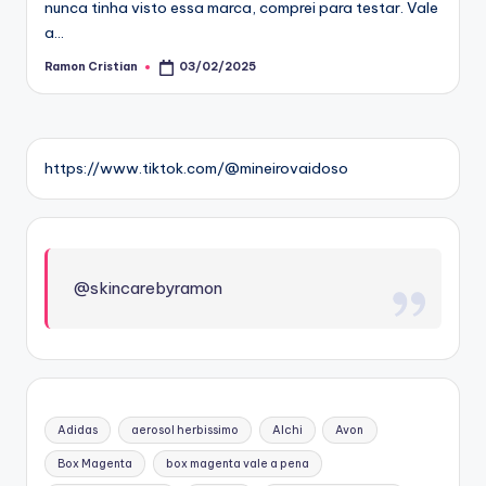
nunca tinha visto essa marca, comprei para testar. Vale
a…
Ramon Cristian
03/02/2025
Posted
by
https://www.tiktok.com/@mineirovaidoso
@skincarebyramon
Adidas
aerosol herbissimo
Alchi
Avon
Box Magenta
box magenta vale a pena