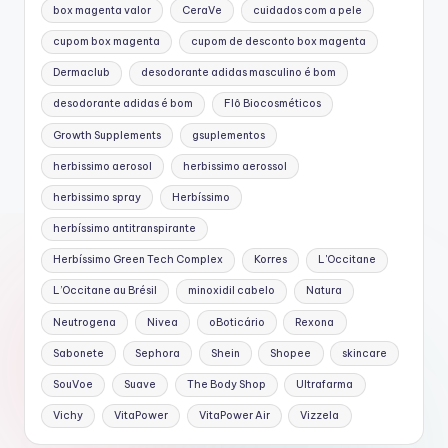
box magenta valor
CeraVe
cuidados com a pele
cupom box magenta
cupom de desconto box magenta
Dermaclub
desodorante adidas masculino é bom
desodorante adidas é bom
Flô Biocosméticos
Growth Supplements
gsuplementos
herbissimo aerosol
herbissimo aerossol
herbissimo spray
Herbíssimo
herbíssimo antitranspirante
Herbíssimo Green Tech Complex
Korres
L'Occitane
L’Occitane au Brésil
minoxidil cabelo
Natura
Neutrogena
Nivea
oBoticário
Rexona
Sabonete
Sephora
Shein
Shopee
skincare
SouVoe
Suave
The Body Shop
Ultrafarma
Vichy
VitaPower
VitaPower Air
Vizzela