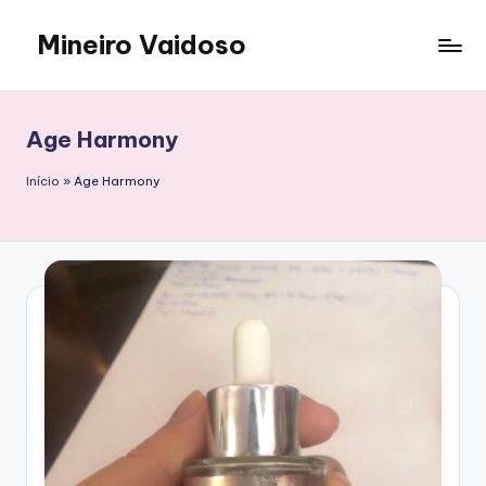
Mineiro Vaidoso
Skip
to
Skin
content
Care,
Autocuidado
Age Harmony
e
Resenhas
Início
»
Age Harmony