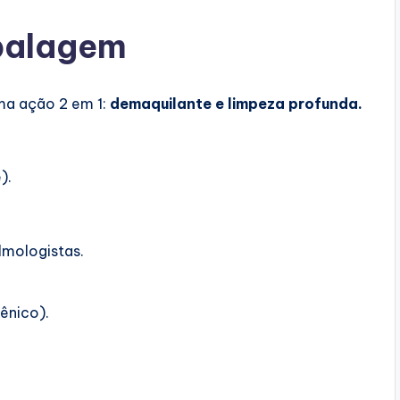
balagem
ma ação 2 em 1:
demaquilante e limpeza profunda.
).
lmologistas.
ênico).