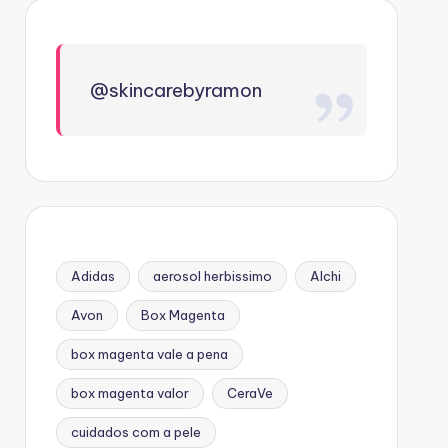
@skincarebyramon
Adidas
aerosol herbissimo
Alchi
Avon
Box Magenta
box magenta vale a pena
box magenta valor
CeraVe
cuidados com a pele