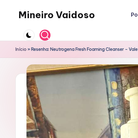
Mineiro Vaidoso
Po
Skip
to
Skin
content
Care,
Autocuidado
Início
»
Resenha: Neutrogena Fresh Foaming Cleanser – Vale
e
Resenhas