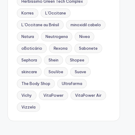
Herbíssimo Green Tech Complex
Korres
L'Occitane
L’Occitane au Brésil
minoxidil cabelo
Natura
Neutrogena
Nivea
oBoticário
Rexona
Sabonete
Sephora
Shein
Shopee
skincare
SouVoe
Suave
The Body Shop
Ultrafarma
Vichy
VitaPower
VitaPower Air
Vizzela