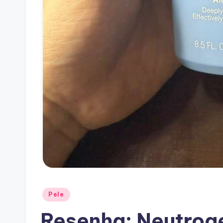
Posted
Pele
in
Resenha: Neutrog