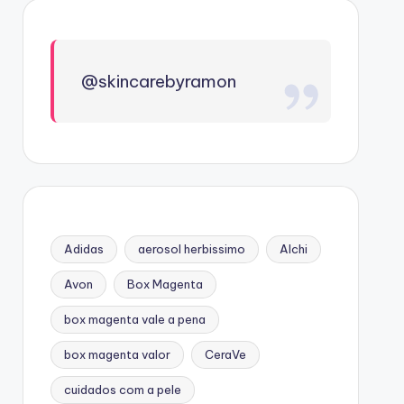
@skincarebyramon
Adidas
aerosol herbissimo
Alchi
Avon
Box Magenta
box magenta vale a pena
box magenta valor
CeraVe
cuidados com a pele