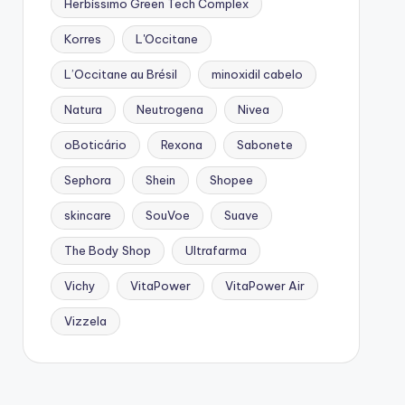
Herbíssimo Green Tech Complex
Korres
L'Occitane
L’Occitane au Brésil
minoxidil cabelo
Natura
Neutrogena
Nivea
oBoticário
Rexona
Sabonete
Sephora
Shein
Shopee
skincare
SouVoe
Suave
The Body Shop
Ultrafarma
Vichy
VitaPower
VitaPower Air
Vizzela