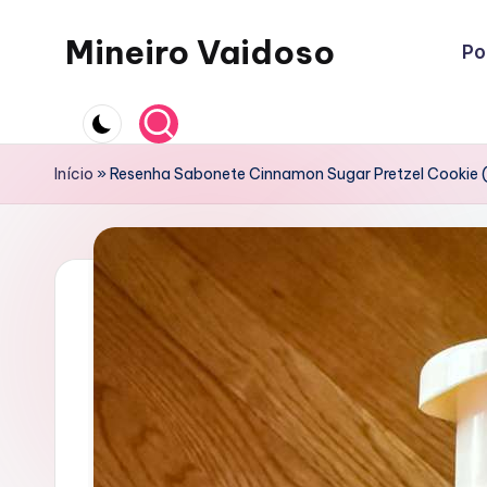
Mineiro Vaidoso
Po
Skip
to
Skin
content
Care,
Autocuidado
Início
»
Resenha Sabonete Cinnamon Sugar Pretzel Cookie (B
e
Resenhas