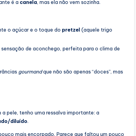
ante é a
canela
, mas ela não vem sozinha.
nte o açúcar e o toque do
pretzel
(aquele trigo
 sensação de aconchego, perfeita para o clima de
grâncias
gourmand
que não são apenas “doces”, mas
m a pele, tenho uma ressalva importante: a
do/diluído
.
 pouco mais encorpado. Parece que faltou um pouco