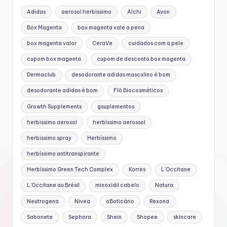
Adidas
aerosol herbissimo
Alchi
Avon
Box Magenta
box magenta vale a pena
box magenta valor
CeraVe
cuidados com a pele
cupom box magenta
cupom de desconto box magenta
Dermaclub
desodorante adidas masculino é bom
desodorante adidas é bom
Flô Biocosméticos
Growth Supplements
gsuplementos
herbissimo aerosol
herbissimo aerossol
herbissimo spray
Herbíssimo
herbíssimo antitranspirante
Herbíssimo Green Tech Complex
Korres
L'Occitane
L’Occitane au Brésil
minoxidil cabelo
Natura
Neutrogena
Nivea
oBoticário
Rexona
Sabonete
Sephora
Shein
Shopee
skincare