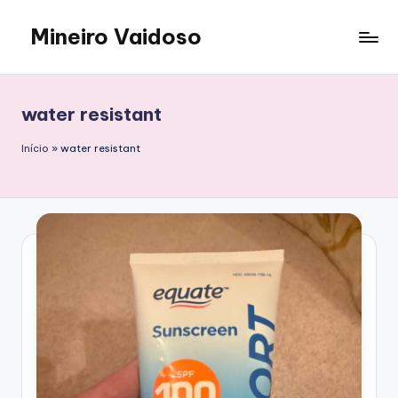
Mineiro Vaidoso
Skip
to
Skin
content
Care,
Autocuidado
water resistant
e
Resenhas
Início
»
water resistant