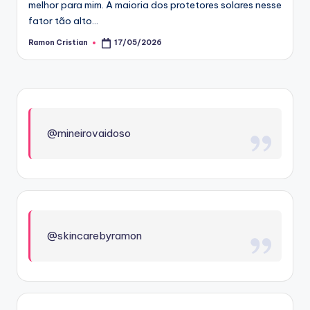
melhor para mim. A maioria dos protetores solares nesse
fator tão alto…
Ramon Cristian
17/05/2026
Posted
by
@mineirovaidoso
@skincarebyramon