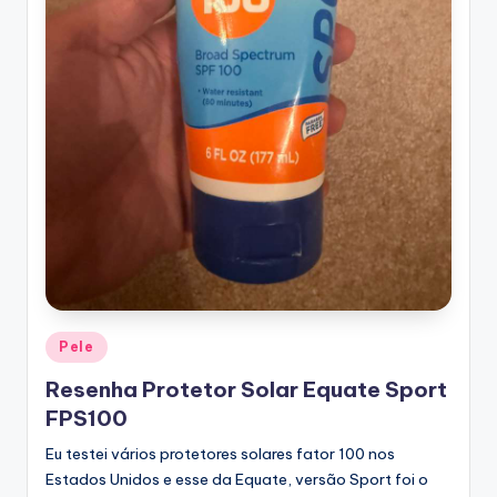
Posted
Pele
in
Resenha Protetor Solar Equate Sport
FPS100
Eu testei vários protetores solares fator 100 nos
Estados Unidos e esse da Equate, versão Sport foi o