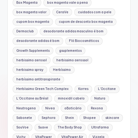
Box Magenta
box magenta vale a pena
box magenta valor
CeraVe
cuidados com a pele
cupom box magenta
cupom de desconto box magenta
Dermaclub
desodorante adidas masculino é bom
desodorante adidas é bom
Flô Biocosméticos
Growth Supplements
gsuplementos
herbissimo aerosol
herbissimo aerossol
herbissimo spray
Herbíssimo
herbíssimo antitranspirante
Herbíssimo Green Tech Complex
Korres
L'Occitane
L’Occitane au Brésil
minoxidil cabelo
Natura
Neutrogena
Nivea
oBoticário
Rexona
Sabonete
Sephora
Shein
Shopee
skincare
SouVoe
Suave
The Body Shop
Ultrafarma
Vichy
VitaPower
VitaPower Air
Vizzela