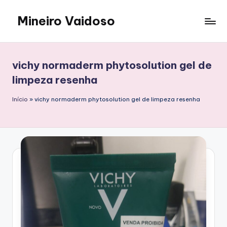
Mineiro Vaidoso
Skip
to
Skin
content
Care,
Autocuidado
vichy normaderm phytosolution gel de
e
limpeza resenha
Resenhas
Início
»
vichy normaderm phytosolution gel de limpeza resenha