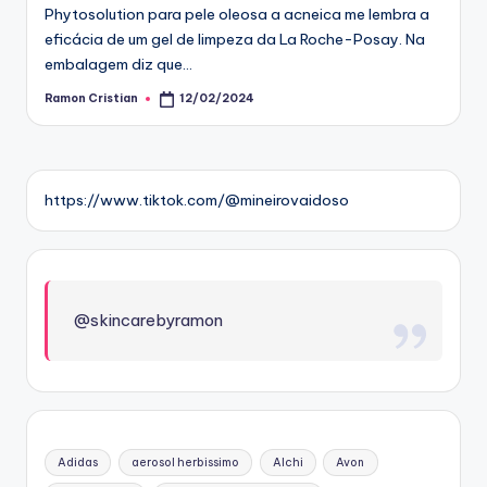
Phytosolution para pele oleosa a acneica me lembra a
eficácia de um gel de limpeza da La Roche-Posay. Na
embalagem diz que…
Ramon Cristian
12/02/2024
Posted
by
https://www.tiktok.com/@mineirovaidoso
@skincarebyramon
Adidas
aerosol herbissimo
Alchi
Avon