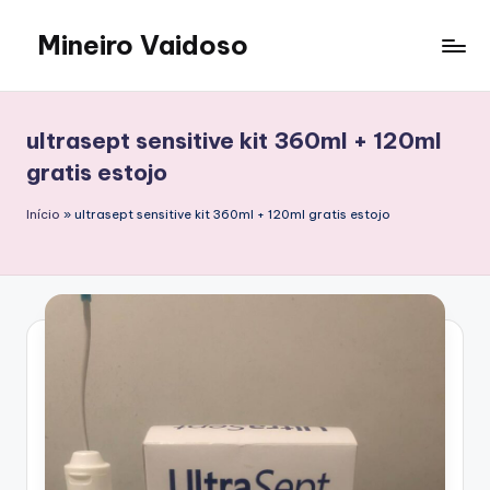
Mineiro Vaidoso
Skip
to
Skin
content
Care,
Autocuidado
ultrasept sensitive kit 360ml + 120ml
e
gratis estojo
Resenhas
Início
»
ultrasept sensitive kit 360ml + 120ml gratis estojo