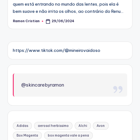
quem está entrando no mundo das lentes, pois ela é
bem suave e não irrita os olhos, ao contrário do Renu…
Ramon Cristian
29/06/2024
Posted
by
https://www.tiktok.com/@mineirovaidoso
@skincarebyramon
Adidas
aerosol herbissimo
Alchi
Avon
Box Magenta
box magenta vale a pena