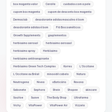
box magenta valor
CeraVe
cuidados com a pele
cupom box magenta
cupom de desconto box magenta
Dermaclub
desodorante adidas masculino é bom
desodorante adidas é bom
Flô Biocosméticos
Growth Supplements
gsuplementos
herbissimo aerosol
herbissimo aerossol
herbissimo spray
Herbíssimo
herbíssimo antitranspirante
Herbíssimo Green Tech Complex
Korres
L'Occitane
L’Occitane au Brésil
minoxidil cabelo
Natura
Neutrogena
Nivea
oBoticário
Rexona
Sabonete
Sephora
Shein
Shopee
skincare
SouVoe
Suave
The Body Shop
Ultrafarma
Vichy
VitaPower
VitaPower Air
Vizzela