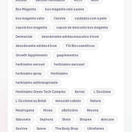
Adidas
aerosol herbissimo
Alchi
Avon
Box Magenta
box magenta vale a pena
box magenta valor
CeraVe
cuidados com a pele
cupom box magenta
cupom de desconto box magenta
Dermaclub
desodorante adidas masculino é bom
desodorante adidas é bom
Flô Biocosméticos
Growth Supplements
gsuplementos
herbissimo aerosol
herbissimo aerossol
herbissimo spray
Herbíssimo
herbíssimo antitranspirante
Herbíssimo Green Tech Complex
Korres
L'Occitane
L’Occitane au Brésil
minoxidil cabelo
Natura
Neutrogena
Nivea
oBoticário
Rexona
Sabonete
Sephora
Shein
Shopee
skincare
SouVoe
Suave
The Body Shop
Ultrafarma