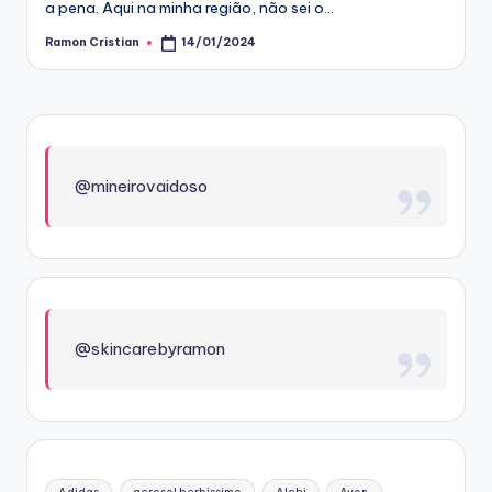
a pena. Aqui na minha região, não sei o…
Ramon Cristian
14/01/2024
Posted
by
@mineirovaidoso
@skincarebyramon