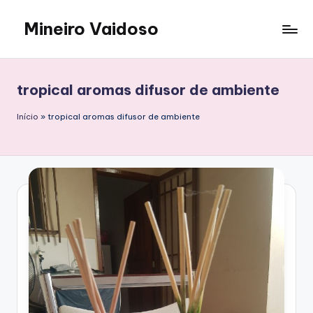
Mineiro Vaidoso
Skip
to
Skin
content
Care,
Autocuidado
tropical aromas difusor de ambiente
e
Resenhas
Início
»
tropical aromas difusor de ambiente