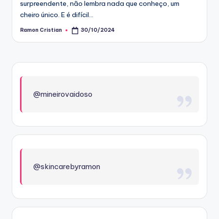
surpreendente, não lembra nada que conheço, um
cheiro único. E é difícil…
Ramon Cristian
30/10/2024
Posted
by
@mineirovaidoso
@skincarebyramon