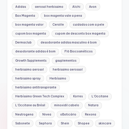
Adidas
aerosol herbissimo
Alchi
Avon
Box Magenta
box magenta vale a pena
box magenta valor
CeraVe
cuidados com a pele
cupom box magenta
cupom de desconto box magenta
Dermaclub
desodorante adidas masculino é bom
desodorante adidas é bom
Flô Biocosméticos
Growth Supplements
gsuplementos
herbissimo aerosol
herbissimo aerossol
herbissimo spray
Herbíssimo
herbíssimo antitranspirante
Herbíssimo Green Tech Complex
Korres
L'Occitane
L’Occitane au Brésil
minoxidil cabelo
Natura
Neutrogena
Nivea
oBoticário
Rexona
Sabonete
Sephora
Shein
Shopee
skincare