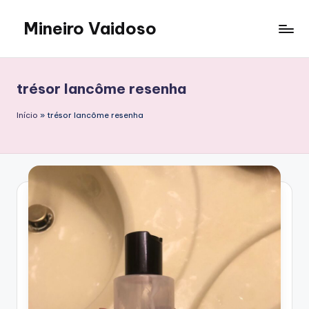
Mineiro Vaidoso
Skip
to
Skin
content
Care,
Autocuidado
trésor lancôme resenha
e
Resenhas
Início
»
trésor lancôme resenha