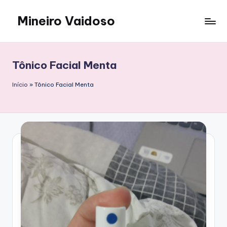
Mineiro Vaidoso
Skip
to
Skin
content
Care,
Autocuidado
Tônico Facial Menta
e
Resenhas
Início
»
Tônico Facial Menta