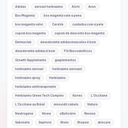
Adidas
aerosol herbissimo
Alchi
Avon
Box Magenta
box magenta vale a pena
box magenta valor
CeraVe
cuidados com a pele
cupom box magenta
cupom de desconto box magenta
Dermaclub
desodorante adidas masculino é bom
desodorante adidas é bom
Flô Biocosméticos
Growth Supplements
gsuplementos
herbissimo aerosol
herbissimo aerossol
herbissimo spray
Herbíssimo
herbíssimo antitranspirante
Herbíssimo Green Tech Complex
Korres
L'Occitane
L’Occitane au Brésil
minoxidil cabelo
Natura
Neutrogena
Nivea
oBoticário
Rexona
Sabonete
Sephora
Shein
Shopee
skincare