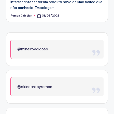
interessante testar um produto novo de uma marca que
não conhecia. Embalagem…
Ramon Cristian
31/08/2023
Posted
by
@mineirovaidoso
@skincarebyramon