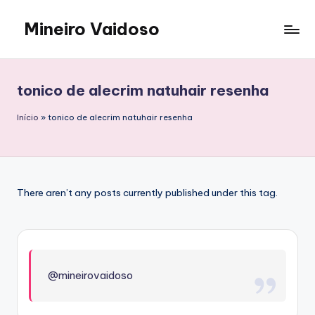
Mineiro Vaidoso
Skip
to
Skin
content
Care,
Autocuidado
tonico de alecrim natuhair resenha
e
Resenhas
Início
»
tonico de alecrim natuhair resenha
There aren’t any posts currently published under this tag.
@mineirovaidoso