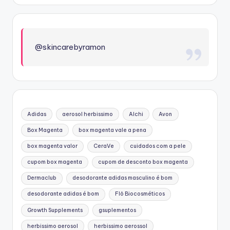
@skincarebyramon
Adidas
aerosol herbissimo
Alchi
Avon
Box Magenta
box magenta vale a pena
box magenta valor
CeraVe
cuidados com a pele
cupom box magenta
cupom de desconto box magenta
Dermaclub
desodorante adidas masculino é bom
desodorante adidas é bom
Flô Biocosméticos
Growth Supplements
gsuplementos
herbissimo aerosol
herbissimo aerossol