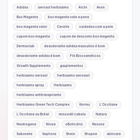
Adidas
aerosol herbissimo
Alchi
Avon
Box Magenta
box magenta vale a pena
box magenta valor
CeraVe
cuidados com a pele
cupom box magenta
cupom de desconto box magenta
Dermaclub
desodorante adidas masculino é bom
desodorante adidas é bom
Flô Biocosméticos
Growth Supplements
gsuplementos
herbissimo aerosol
herbissimo aerossol
herbissimo spray
Herbíssimo
herbíssimo antitranspirante
Herbíssimo Green Tech Complex
Korres
L'Occitane
L’Occitane au Brésil
minoxidil cabelo
Natura
Neutrogena
Nivea
oBoticário
Rexona
Sabonete
Sephora
Shein
Shopee
skincare