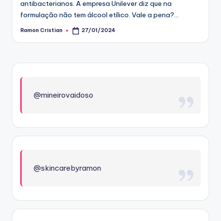
antibacterianos. A empresa Unilever diz que na
formulação não tem álcool etílico. Vale a pena?…
Ramon Cristian
27/01/2024
Posted
by
@mineirovaidoso
@skincarebyramon