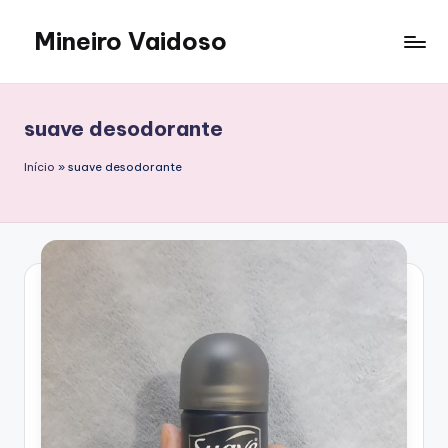
Mineiro Vaidoso
Skip
to
Skin
content
Care,
Autocuidado
suave desodorante
e
Resenhas
Início
»
suave desodorante