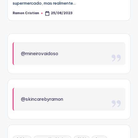
supermercado, mas realmente…
Ramon Cristian
25/08/2023
Posted
by
@mineirovaidoso
@skincarebyramon