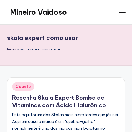
Mineiro Vaidoso
Skip
to
Skin
content
Care,
Autocuidado
skala expert como usar
e
Resenhas
Início
»
skala expert como usar
Posted
Cabelo
in
Resenha Skala Expert Bomba de
Vitaminas com Ácido Hialurônico
Este aqui foi um dos Skalas mais hidratantes que já usei.
Aqui em casa a marca é um "quebra-galho",
normalmente é uma das marcas mais baratas no