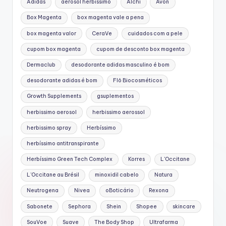
Adidas
aerosol herbissimo
Alchi
Avon
Box Magenta
box magenta vale a pena
box magenta valor
CeraVe
cuidados com a pele
cupom box magenta
cupom de desconto box magenta
Dermaclub
desodorante adidas masculino é bom
desodorante adidas é bom
Flô Biocosméticos
Growth Supplements
gsuplementos
herbissimo aerosol
herbissimo aerossol
herbissimo spray
Herbíssimo
herbíssimo antitranspirante
Herbíssimo Green Tech Complex
Korres
L'Occitane
L’Occitane au Brésil
minoxidil cabelo
Natura
Neutrogena
Nivea
oBoticário
Rexona
Sabonete
Sephora
Shein
Shopee
skincare
SouVoe
Suave
The Body Shop
Ultrafarma