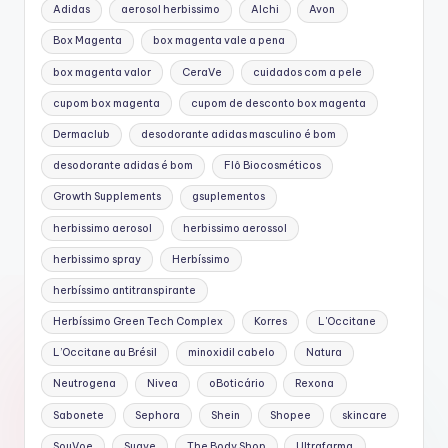
Adidas
aerosol herbissimo
Alchi
Avon
Box Magenta
box magenta vale a pena
box magenta valor
CeraVe
cuidados com a pele
cupom box magenta
cupom de desconto box magenta
Dermaclub
desodorante adidas masculino é bom
desodorante adidas é bom
Flô Biocosméticos
Growth Supplements
gsuplementos
herbissimo aerosol
herbissimo aerossol
herbissimo spray
Herbíssimo
herbíssimo antitranspirante
Herbíssimo Green Tech Complex
Korres
L'Occitane
L’Occitane au Brésil
minoxidil cabelo
Natura
Neutrogena
Nivea
oBoticário
Rexona
Sabonete
Sephora
Shein
Shopee
skincare
SouVoe
Suave
The Body Shop
Ultrafarma