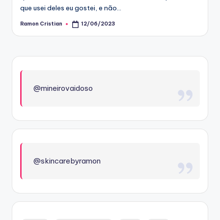
que usei deles eu gostei, e não…
Ramon Cristian
12/06/2023
Posted
by
@mineirovaidoso
@skincarebyramon