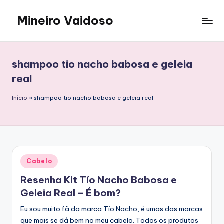
Mineiro Vaidoso
Skip
to
Skin
content
Care,
Autocuidado
shampoo tio nacho babosa e geleia
e
real
Resenhas
Início
»
shampoo tio nacho babosa e geleia real
Posted
Cabelo
in
Resenha Kit Tío Nacho Babosa e
Geleia Real – É bom?
Eu sou muito fã da marca Tío Nacho, é umas das marcas
que mais se dá bem no meu cabelo. Todos os produtos