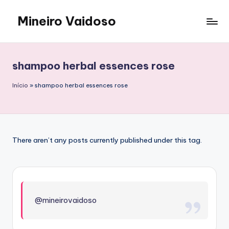
Mineiro Vaidoso
Skip
to
Skin
content
Care,
Autocuidado
shampoo herbal essences rose
e
Resenhas
Início
»
shampoo herbal essences rose
There aren’t any posts currently published under this tag.
@mineirovaidoso