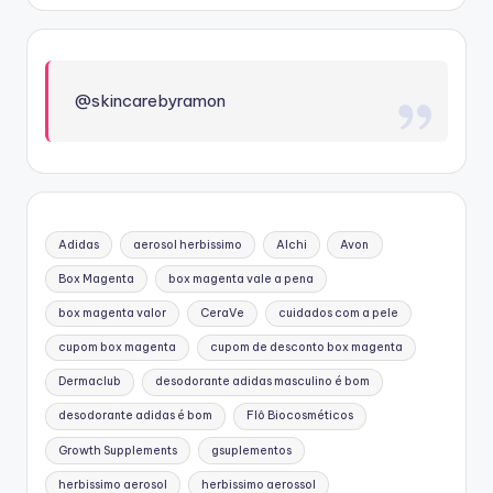
@skincarebyramon
Adidas
aerosol herbissimo
Alchi
Avon
Box Magenta
box magenta vale a pena
box magenta valor
CeraVe
cuidados com a pele
cupom box magenta
cupom de desconto box magenta
Dermaclub
desodorante adidas masculino é bom
desodorante adidas é bom
Flô Biocosméticos
Growth Supplements
gsuplementos
herbissimo aerosol
herbissimo aerossol