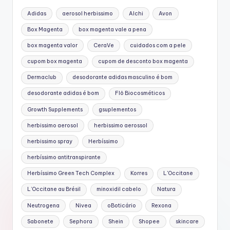
Adidas
aerosol herbissimo
Alchi
Avon
Box Magenta
box magenta vale a pena
box magenta valor
CeraVe
cuidados com a pele
cupom box magenta
cupom de desconto box magenta
Dermaclub
desodorante adidas masculino é bom
desodorante adidas é bom
Flô Biocosméticos
Growth Supplements
gsuplementos
herbissimo aerosol
herbissimo aerossol
herbissimo spray
Herbíssimo
herbíssimo antitranspirante
Herbíssimo Green Tech Complex
Korres
L'Occitane
L’Occitane au Brésil
minoxidil cabelo
Natura
Neutrogena
Nivea
oBoticário
Rexona
Sabonete
Sephora
Shein
Shopee
skincare