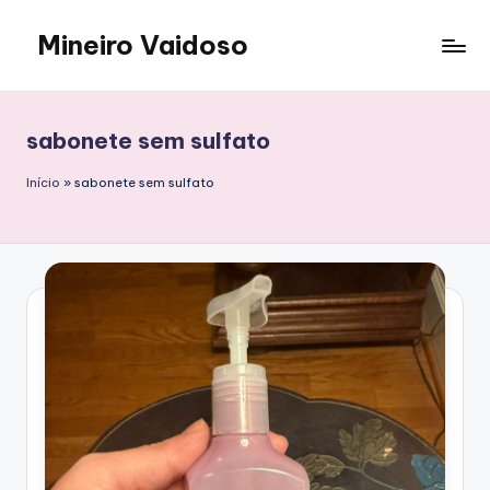
Mineiro Vaidoso
Skip
to
Skin
content
Care,
Autocuidado
sabonete sem sulfato
e
Resenhas
Início
»
sabonete sem sulfato