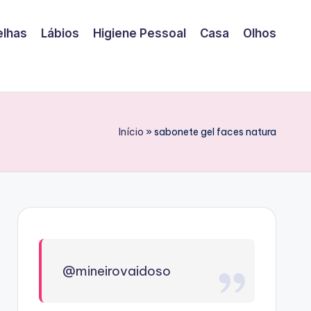
elhas
Lábios
Higiene Pessoal
Casa
Olhos
Início
»
sabonete gel faces natura
@mineirovaidoso