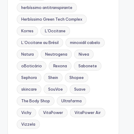
herbíssimo antitranspirante
Herbíssimo Green Tech Complex
Korres
L'Occitane
L’Occitane au Brésil
minoxidil cabelo
Natura
Neutrogena
Nivea
oBoticário
Rexona
Sabonete
Sephora
Shein
Shopee
skincare
SouVoe
Suave
The Body Shop
Ultrafarma
Vichy
VitaPower
VitaPower Air
Vizzela