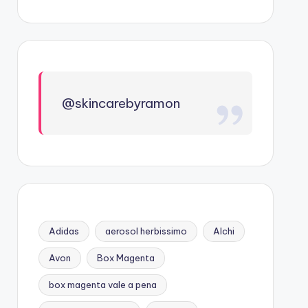
@skincarebyramon
Adidas
aerosol herbissimo
Alchi
Avon
Box Magenta
box magenta vale a pena