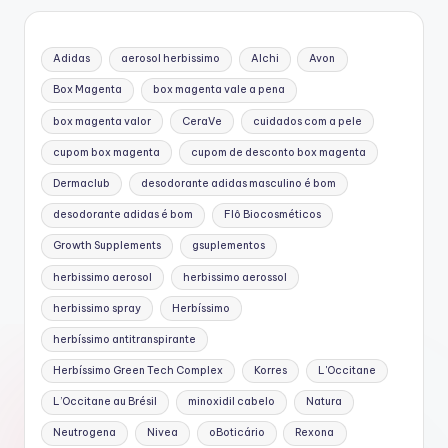
Adidas
aerosol herbissimo
Alchi
Avon
Box Magenta
box magenta vale a pena
box magenta valor
CeraVe
cuidados com a pele
cupom box magenta
cupom de desconto box magenta
Dermaclub
desodorante adidas masculino é bom
desodorante adidas é bom
Flô Biocosméticos
Growth Supplements
gsuplementos
herbissimo aerosol
herbissimo aerossol
herbissimo spray
Herbíssimo
herbíssimo antitranspirante
Herbíssimo Green Tech Complex
Korres
L'Occitane
L’Occitane au Brésil
minoxidil cabelo
Natura
Neutrogena
Nivea
oBoticário
Rexona