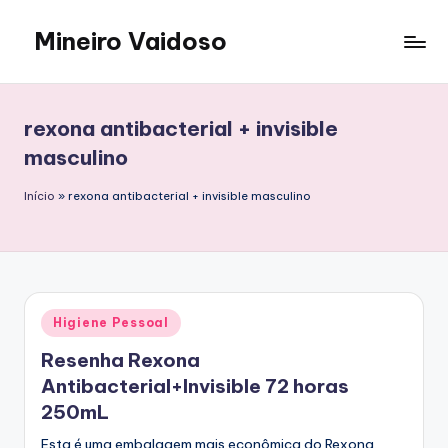
Mineiro Vaidoso
Skip
to
Skin
content
Care,
Autocuidado
rexona antibacterial + invisible
e
masculino
Resenhas
Início
»
rexona antibacterial + invisible masculino
Posted
Higiene Pessoal
in
Resenha Rexona
Antibacterial+Invisible 72 horas
250mL
Esta é uma embalagem mais econômica do Rexona.