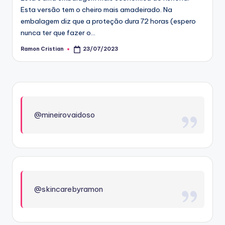
Esta versão tem o cheiro mais amadeirado. Na
embalagem diz que a proteção dura 72 horas (espero
nunca ter que fazer o…
Ramon Cristian
23/07/2023
Posted
by
@mineirovaidoso
@skincarebyramon