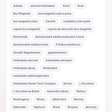
Adidas
aerosol herbissimo
Alchi
Avon
Box Magenta
box magenta vale a pena
box magenta valor
CeraVe
cuidados com a pele
cupom box magenta
cupom de desconto box magenta
Dermaclub
desodorante adidas masculino é bom
desodorante adidas é bom
Flô Biocosméticos
Growth Supplements
gsuplementos
herbissimo aerosol
herbissimo aerossol
herbissimo spray
Herbíssimo
herbíssimo antitranspirante
Herbíssimo Green Tech Complex
Korres
L'Occitane
L’Occitane au Brésil
minoxidil cabelo
Natura
Neutrogena
Nivea
oBoticário
Rexona
Sabonete
Sephora
Shein
Shopee
skincare