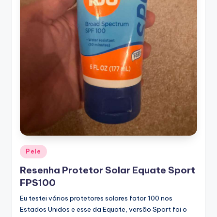
Posted
Pele
in
Resenha Protetor Solar Equate Sport
FPS100
Eu testei vários protetores solares fator 100 nos
Estados Unidos e esse da Equate, versão Sport foi o