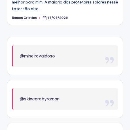
melhor para mim. A maioria dos protetores solares nesse
fator tão alto…
Ramon Cristian
17/05/2026
Posted
by
@mineirovaidoso
@skincarebyramon