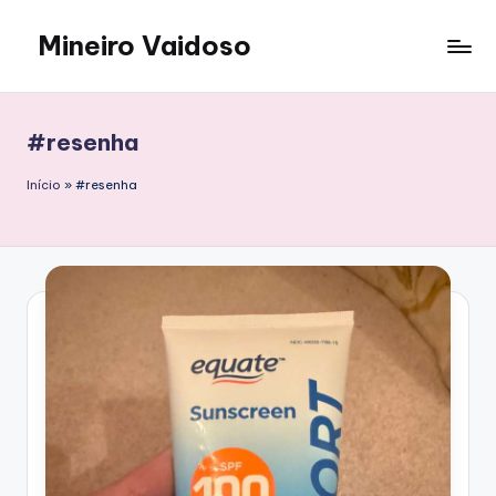
Mineiro Vaidoso
Skip
to
Skin
content
Care,
Autocuidado
#resenha
e
Resenhas
Início
»
#resenha