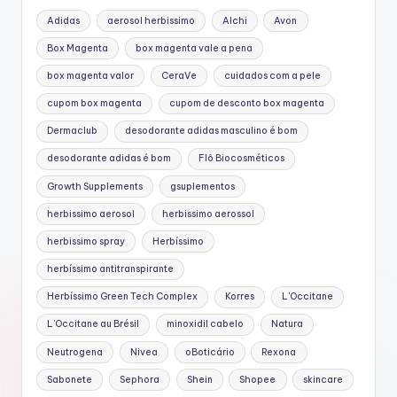
Adidas
aerosol herbissimo
Alchi
Avon
Box Magenta
box magenta vale a pena
box magenta valor
CeraVe
cuidados com a pele
cupom box magenta
cupom de desconto box magenta
Dermaclub
desodorante adidas masculino é bom
desodorante adidas é bom
Flô Biocosméticos
Growth Supplements
gsuplementos
herbissimo aerosol
herbissimo aerossol
herbissimo spray
Herbíssimo
herbíssimo antitranspirante
Herbíssimo Green Tech Complex
Korres
L'Occitane
L’Occitane au Brésil
minoxidil cabelo
Natura
Neutrogena
Nivea
oBoticário
Rexona
Sabonete
Sephora
Shein
Shopee
skincare