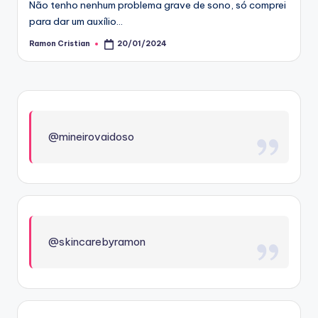
Não tenho nenhum problema grave de sono, só comprei
para dar um auxílio…
Ramon Cristian
20/01/2024
Posted
by
@mineirovaidoso
@skincarebyramon