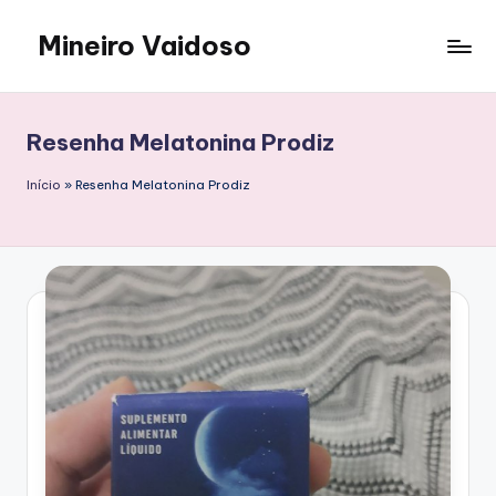
Mineiro Vaidoso
Skip
to
Skin
content
Care,
Autocuidado
Resenha Melatonina Prodiz
e
Resenhas
Início
»
Resenha Melatonina Prodiz