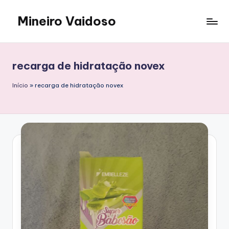
Mineiro Vaidoso
Skip
to
Skin
content
Care,
Autocuidado
recarga de hidratação novex
e
Resenhas
Início
»
recarga de hidratação novex