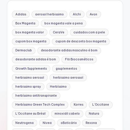
Adidas
aerosol herbissimo
Alchi
Avon
Box Magenta
box magenta vale a pena
box magenta valor
CeraVe
cuidados com a pele
cupom box magenta
cupom de desconto box magenta
Dermaclub
desodorante adidas masculino é bom
desodorante adidas é bom
Flô Biocosméticos
Growth Supplements
gsuplementos
herbissimo aerosol
herbissimo aerossol
herbissimo spray
Herbíssimo
herbíssimo antitranspirante
Herbíssimo Green Tech Complex
Korres
L'Occitane
L’Occitane au Brésil
minoxidil cabelo
Natura
Neutrogena
Nivea
oBoticário
Rexona