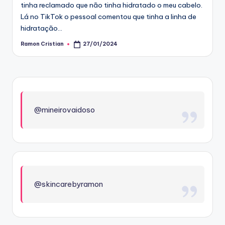
tinha reclamado que não tinha hidratado o meu cabelo.
Lá no TikTok o pessoal comentou que tinha a linha de
hidratação…
Ramon Cristian
27/01/2024
Posted
by
@mineirovaidoso
@skincarebyramon