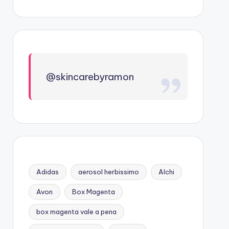
@skincarebyramon
Adidas
aerosol herbissimo
Alchi
Avon
Box Magenta
box magenta vale a pena