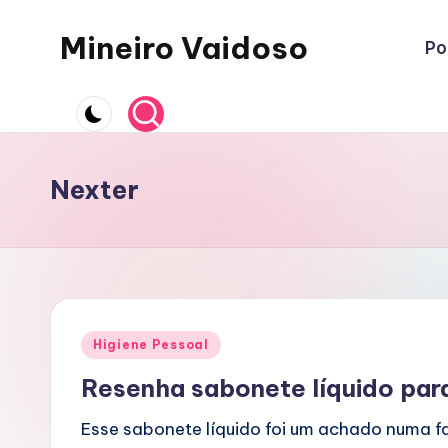
Mineiro Vaidoso
Po
Skip
to
Skin
content
Care,
Autocuidado
e
Nexter
Resenhas
Posted
Higiene Pessoal
in
Resenha sabonete líquido par
Esse sabonete líquido foi um achado numa fa