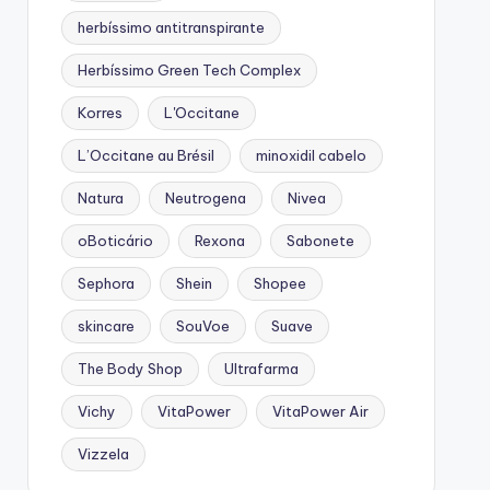
herbíssimo antitranspirante
Herbíssimo Green Tech Complex
Korres
L'Occitane
L’Occitane au Brésil
minoxidil cabelo
Natura
Neutrogena
Nivea
oBoticário
Rexona
Sabonete
Sephora
Shein
Shopee
skincare
SouVoe
Suave
The Body Shop
Ultrafarma
Vichy
VitaPower
VitaPower Air
Vizzela