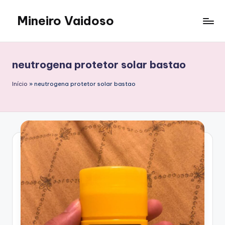
Mineiro Vaidoso
Skip
to
Skin
content
Care,
Autocuidado
neutrogena protetor solar bastao
e
Resenhas
Início
»
neutrogena protetor solar bastao