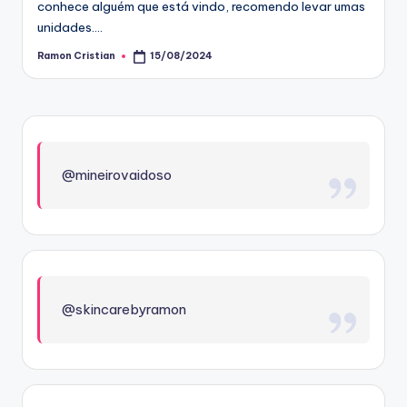
conhece alguém que está vindo, recomendo levar umas
unidades.…
Ramon Cristian
15/08/2024
Posted
by
@mineirovaidoso
@skincarebyramon