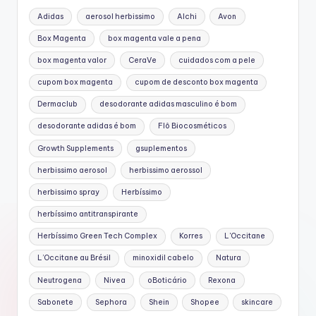
Adidas
aerosol herbissimo
Alchi
Avon
Box Magenta
box magenta vale a pena
box magenta valor
CeraVe
cuidados com a pele
cupom box magenta
cupom de desconto box magenta
Dermaclub
desodorante adidas masculino é bom
desodorante adidas é bom
Flô Biocosméticos
Growth Supplements
gsuplementos
herbissimo aerosol
herbissimo aerossol
herbissimo spray
Herbíssimo
herbíssimo antitranspirante
Herbíssimo Green Tech Complex
Korres
L'Occitane
L’Occitane au Brésil
minoxidil cabelo
Natura
Neutrogena
Nivea
oBoticário
Rexona
Sabonete
Sephora
Shein
Shopee
skincare