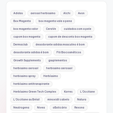
Adidas
aerosol herbissimo
Alchi
Avon
Box Magenta
box magenta vale a pena
box magenta valor
CeraVe
cuidados com a pele
cupom box magenta
cupom de desconto box magenta
Dermaclub
desodorante adidas masculino é bom
desodorante adidas é bom
Flô Biocosméticos
Growth Supplements
gsuplementos
herbissimo aerosol
herbissimo aerossol
herbissimo spray
Herbíssimo
herbíssimo antitranspirante
Herbíssimo Green Tech Complex
Korres
L'Occitane
L’Occitane au Brésil
minoxidil cabelo
Natura
Neutrogena
Nivea
oBoticário
Rexona