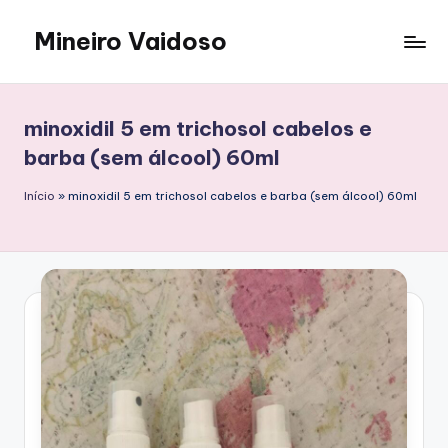
Mineiro Vaidoso
Skip
to
Skin
content
Care,
Autocuidado
minoxidil 5 em trichosol cabelos e
e
barba (sem álcool) 60ml
Resenhas
Início
»
minoxidil 5 em trichosol cabelos e barba (sem álcool) 60ml