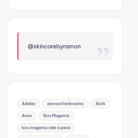
@skincarebyramon
Adidas
aerosol herbissimo
Alchi
Avon
Box Magenta
box magenta vale a pena