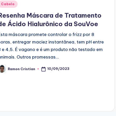
Posted
Cabelo
n
Resenha Máscara de Tratamento
de Ácido Hialurônico da SouVoe
Esta máscara promete controlar o frizz por 8
horas, entregar maciez instantânea, tem pH entre
3 e 4,5. É vagano e é um produto não testado em
animais. Outros promessas…
10/09/2023
Ramon Cristian
osted
y