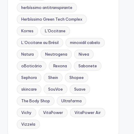
herbíssimo antitranspirante
Herbíssimo Green Tech Complex
Korres
L'Occitane
L’Occitane au Brésil
minoxidil cabelo
Natura
Neutrogena
Nivea
oBoticário
Rexona
Sabonete
Sephora
Shein
Shopee
skincare
SouVoe
Suave
The Body Shop
Ultrafarma
Vichy
VitaPower
VitaPower Air
Vizzela