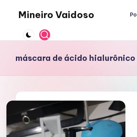
Mineiro Vaidoso
Po
Skip
to
Skin
content
Care,
Autocuidado
e
máscara de ácido hialurônico 
Resenhas