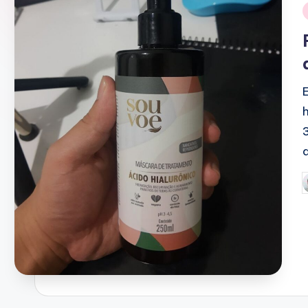
i
P
b