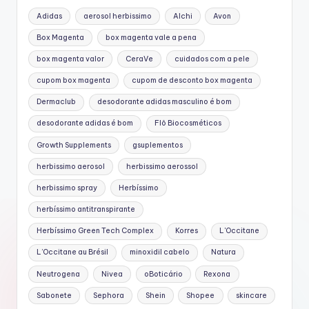
Adidas
aerosol herbissimo
Alchi
Avon
Box Magenta
box magenta vale a pena
box magenta valor
CeraVe
cuidados com a pele
cupom box magenta
cupom de desconto box magenta
Dermaclub
desodorante adidas masculino é bom
desodorante adidas é bom
Flô Biocosméticos
Growth Supplements
gsuplementos
herbissimo aerosol
herbissimo aerossol
herbissimo spray
Herbíssimo
herbíssimo antitranspirante
Herbíssimo Green Tech Complex
Korres
L'Occitane
L’Occitane au Brésil
minoxidil cabelo
Natura
Neutrogena
Nivea
oBoticário
Rexona
Sabonete
Sephora
Shein
Shopee
skincare