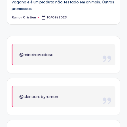
vagano e é um produto não testado em animais. Outros
promessas…
Ramon Cristian
10/09/2023
Posted
by
@mineirovaidoso
@skincarebyramon