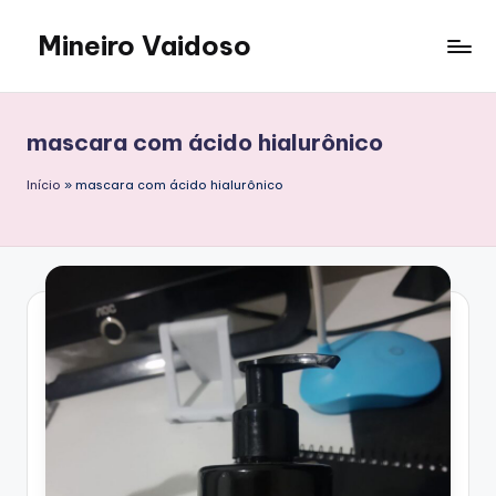
Mineiro Vaidoso
Skip
to
Skin
content
Care,
Autocuidado
mascara com ácido hialurônico
e
Resenhas
Início
»
mascara com ácido hialurônico