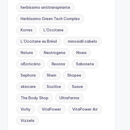
herbíssimo antitranspirante
Herbíssimo Green Tech Complex
Korres
L'Occitane
L’Occitane au Brésil
minoxidil cabelo
Natura
Neutrogena
Nivea
oBoticário
Rexona
Sabonete
Sephora
Shein
Shopee
skincare
SouVoe
Suave
The Body Shop
Ultrafarma
Vichy
VitaPower
VitaPower Air
Vizzela