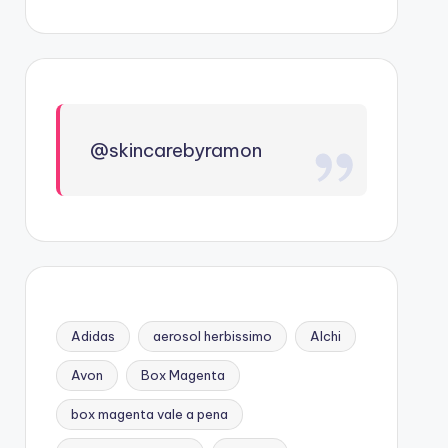
@skincarebyramon
Adidas
aerosol herbissimo
Alchi
Avon
Box Magenta
box magenta vale a pena