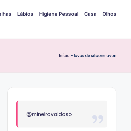
elhas
Lábios
Higiene Pessoal
Casa
Olhos
Início
»
luvas de silicone avon
@mineirovaidoso