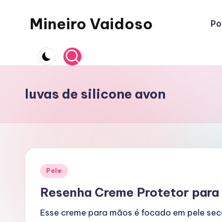
Mineiro Vaidoso
Po
Skip
to
Skin
content
Care,
Autocuidado
e
luvas de silicone avon
Resenhas
Posted
Pele
in
Resenha Creme Protetor para 
Esse creme para mãos é focado em pele seca