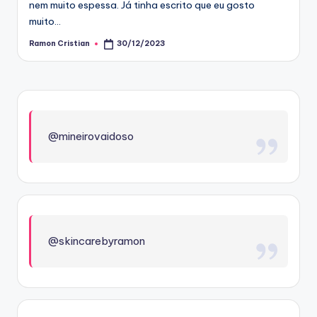
nem muito espessa. Já tinha escrito que eu gosto
muito…
Ramon Cristian
30/12/2023
Posted
by
@mineirovaidoso
@skincarebyramon