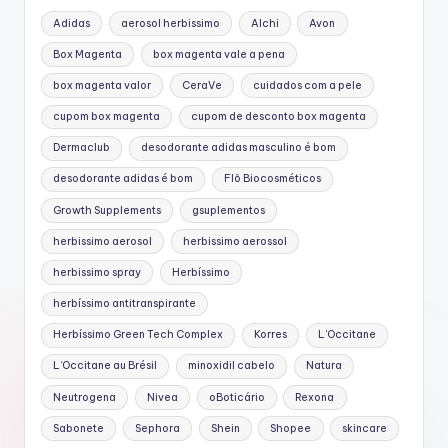
Adidas
aerosol herbissimo
Alchi
Avon
Box Magenta
box magenta vale a pena
box magenta valor
CeraVe
cuidados com a pele
cupom box magenta
cupom de desconto box magenta
Dermaclub
desodorante adidas masculino é bom
desodorante adidas é bom
Flô Biocosméticos
Growth Supplements
gsuplementos
herbissimo aerosol
herbissimo aerossol
herbissimo spray
Herbíssimo
herbíssimo antitranspirante
Herbíssimo Green Tech Complex
Korres
L'Occitane
L’Occitane au Brésil
minoxidil cabelo
Natura
Neutrogena
Nivea
oBoticário
Rexona
Sabonete
Sephora
Shein
Shopee
skincare