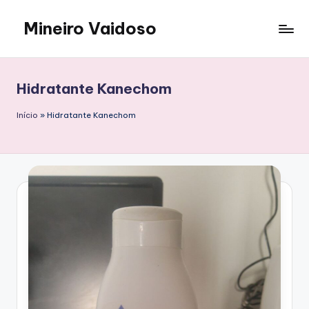
Mineiro Vaidoso
Skip
to
Skin
content
Care,
Autocuidado
Hidratante Kanechom
e
Resenhas
Início
»
Hidratante Kanechom