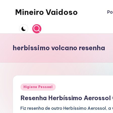
Mineiro Vaidoso
Po
Skip
to
Skin
content
Care,
Autocuidado
e
herbissimo volcano resenha
Resenhas
Posted
Higiene Pessoal
in
Resenha Herbíssimo Aerossol
Fiz resenha de outro Herbíssimo Aerossol, a