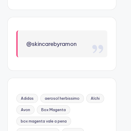
@skincarebyramon
Adidas
aerosol herbissimo
Alchi
Avon
Box Magenta
box magenta vale a pena