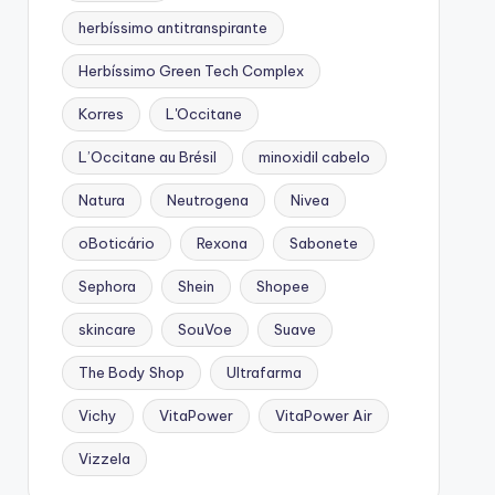
herbíssimo antitranspirante
Herbíssimo Green Tech Complex
Korres
L'Occitane
L’Occitane au Brésil
minoxidil cabelo
Natura
Neutrogena
Nivea
oBoticário
Rexona
Sabonete
Sephora
Shein
Shopee
skincare
SouVoe
Suave
The Body Shop
Ultrafarma
Vichy
VitaPower
VitaPower Air
Vizzela