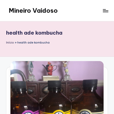
Mineiro Vaidoso
Skip
to
Skin
content
Care,
Autocuidado
health ade kombucha
e
Resenhas
Início
»
health ade kombucha