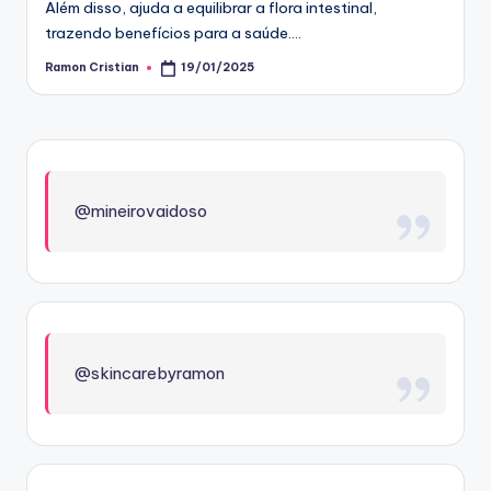
Além disso, ajuda a equilibrar a flora intestinal,
trazendo benefícios para a saúde.…
Ramon Cristian
19/01/2025
Posted
by
@mineirovaidoso
@skincarebyramon