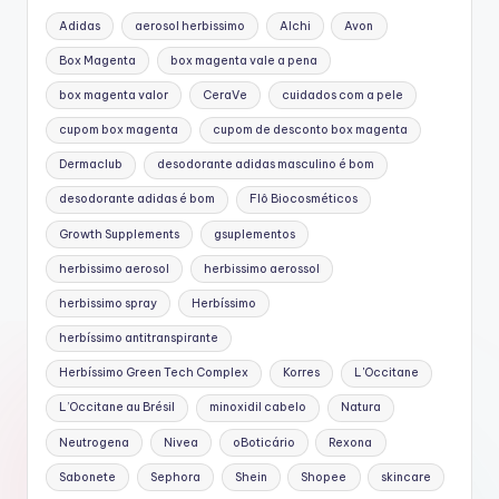
Adidas
aerosol herbissimo
Alchi
Avon
Box Magenta
box magenta vale a pena
box magenta valor
CeraVe
cuidados com a pele
cupom box magenta
cupom de desconto box magenta
Dermaclub
desodorante adidas masculino é bom
desodorante adidas é bom
Flô Biocosméticos
Growth Supplements
gsuplementos
herbissimo aerosol
herbissimo aerossol
herbissimo spray
Herbíssimo
herbíssimo antitranspirante
Herbíssimo Green Tech Complex
Korres
L'Occitane
L’Occitane au Brésil
minoxidil cabelo
Natura
Neutrogena
Nivea
oBoticário
Rexona
Sabonete
Sephora
Shein
Shopee
skincare