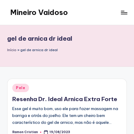
Mineiro Vaidoso
Skip
to
Skin
content
Care,
Autocuidado
gel de arnica dr ideal
e
Resenhas
Início
»
gel de arnica dr ideal
Posted
Pele
in
Resenha Dr. Ideal Arnica Extra Forte
Esse gel é muito bom, uso ele para fazer massagem na
barriga e atrás do joelho. Ele tem um cheiro bem
característico do gel de arnica, mas não é aquele…
Ramon Cristian
19/08/2023
Posted