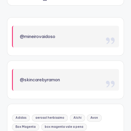
by
@mineirovaidoso
@skincarebyramon
Adidas
aerosol herbissimo
Alchi
Avon
Box Magenta
box magenta vale a pena