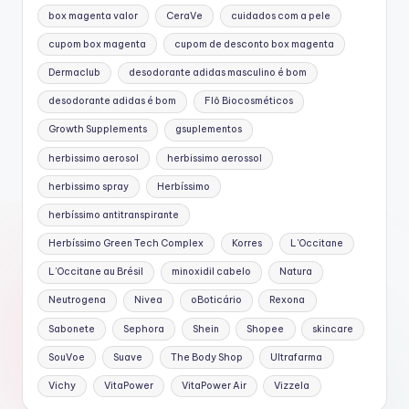
box magenta valor
CeraVe
cuidados com a pele
cupom box magenta
cupom de desconto box magenta
Dermaclub
desodorante adidas masculino é bom
desodorante adidas é bom
Flô Biocosméticos
Growth Supplements
gsuplementos
herbissimo aerosol
herbissimo aerossol
herbissimo spray
Herbíssimo
herbíssimo antitranspirante
Herbíssimo Green Tech Complex
Korres
L'Occitane
L’Occitane au Brésil
minoxidil cabelo
Natura
Neutrogena
Nivea
oBoticário
Rexona
Sabonete
Sephora
Shein
Shopee
skincare
SouVoe
Suave
The Body Shop
Ultrafarma
Vichy
VitaPower
VitaPower Air
Vizzela