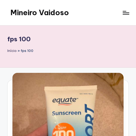
Mineiro Vaidoso
Skip
to
Skin
content
Care,
Autocuidado
fps 100
e
Resenhas
Início
»
fps 100