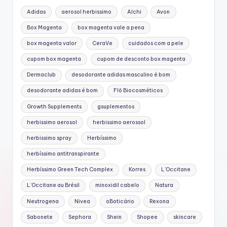
Adidas
aerosol herbissimo
Alchi
Avon
Box Magenta
box magenta vale a pena
box magenta valor
CeraVe
cuidados com a pele
cupom box magenta
cupom de desconto box magenta
Dermaclub
desodorante adidas masculino é bom
desodorante adidas é bom
Flô Biocosméticos
Growth Supplements
gsuplementos
herbissimo aerosol
herbissimo aerossol
herbissimo spray
Herbíssimo
herbíssimo antitranspirante
Herbíssimo Green Tech Complex
Korres
L'Occitane
L’Occitane au Brésil
minoxidil cabelo
Natura
Neutrogena
Nivea
oBoticário
Rexona
Sabonete
Sephora
Shein
Shopee
skincare