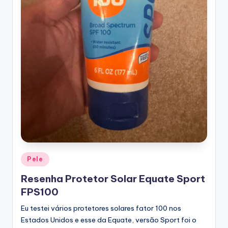
Posted
Pele
in
Resenha Protetor Solar Equate Sport
FPS100
Eu testei vários protetores solares fator 100 nos
Estados Unidos e esse da Equate, versão Sport foi o