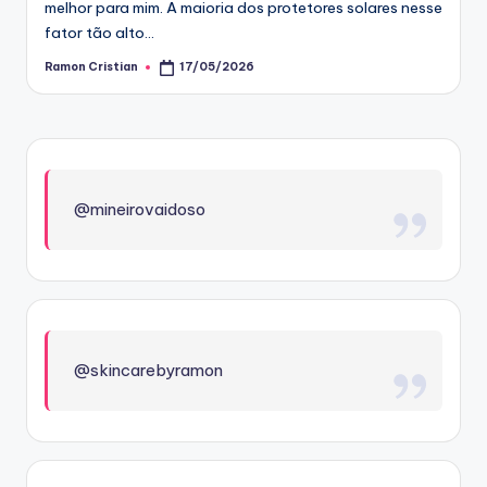
melhor para mim. A maioria dos protetores solares nesse
fator tão alto…
Ramon Cristian
17/05/2026
Posted
by
@mineirovaidoso
@skincarebyramon