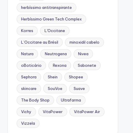
herbíssimo antitranspirante
Herbíssimo Green Tech Complex
Korres
L'Occitane
L’Occitane au Brésil
minoxidil cabelo
Natura
Neutrogena
Nivea
oBoticário
Rexona
Sabonete
Sephora
Shein
Shopee
skincare
SouVoe
Suave
The Body Shop
Ultrafarma
Vichy
VitaPower
VitaPower Air
Vizzela