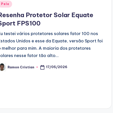
Posted
Pele
n
Resenha Protetor Solar Equate
Sport FPS100
Eu testei vários protetores solares fator 100 nos
Estados Unidos e esse da Equate, versão Sport foi
o melhor para mim. A maioria dos protetores
solares nesse fator tão alto…
17/05/2026
Ramon Cristian
osted
y