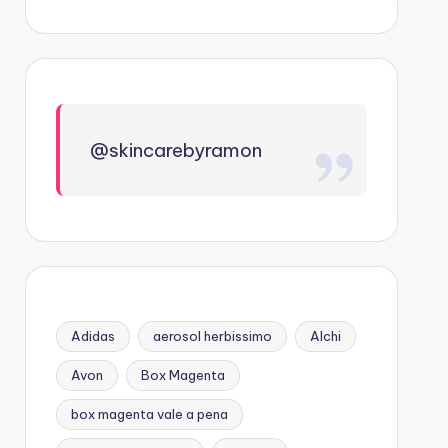
@skincarebyramon
Adidas
aerosol herbissimo
Alchi
Avon
Box Magenta
box magenta vale a pena