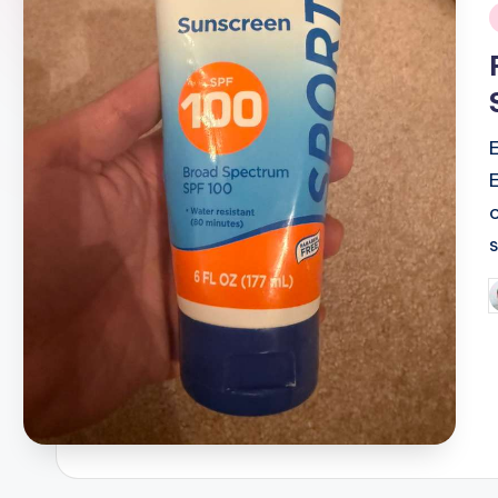
i
P
b