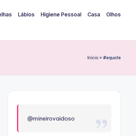
elhas
Lábios
Higiene Pessoal
Casa
Olhos
Início
»
#equate
@mineirovaidoso