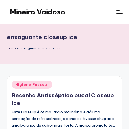
Mineiro Vaidoso
Skip
to
Skin
content
Care,
Autocuidado
enxaguante closeup ice
e
Resenhas
Início
»
enxaguante closeup ice
Posted
Higiene Pessoal
in
Resenha Antisséptico bucal Closeup
Ice
Este Closeup é ótimo, tira o mal hálito e dá uma
sensação de refrescância, é como se tivesse chupado
uma bala ice de sabor mais forte. A marca promete te…