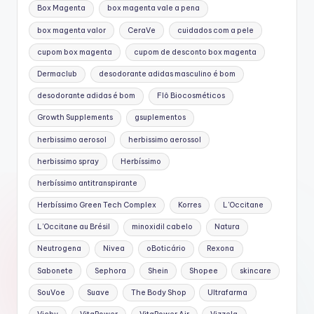
Box Magenta
box magenta vale a pena
box magenta valor
CeraVe
cuidados com a pele
cupom box magenta
cupom de desconto box magenta
Dermaclub
desodorante adidas masculino é bom
desodorante adidas é bom
Flô Biocosméticos
Growth Supplements
gsuplementos
herbissimo aerosol
herbissimo aerossol
herbissimo spray
Herbíssimo
herbíssimo antitranspirante
Herbíssimo Green Tech Complex
Korres
L'Occitane
L’Occitane au Brésil
minoxidil cabelo
Natura
Neutrogena
Nivea
oBoticário
Rexona
Sabonete
Sephora
Shein
Shopee
skincare
SouVoe
Suave
The Body Shop
Ultrafarma