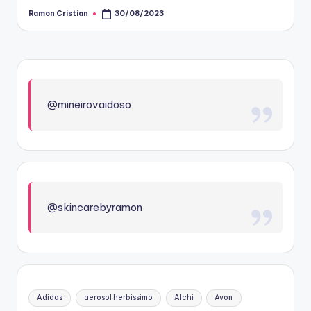
Ramon Cristian
30/08/2023
Posted
by
@mineirovaidoso
@skincarebyramon
Adidas
aerosol herbissimo
Alchi
Avon