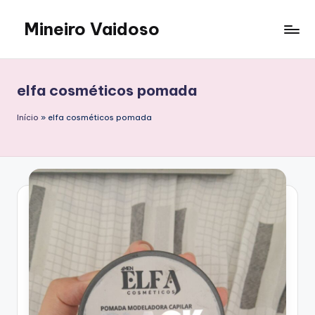
Mineiro Vaidoso
Skip
to
Skin
content
Care,
Autocuidado
elfa cosméticos pomada
e
Resenhas
Início
»
elfa cosméticos pomada