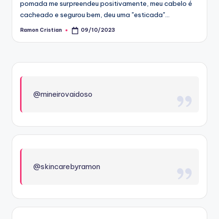
pomada me surpreendeu positivamente, meu cabelo é
cacheado e segurou bem, deu uma "esticada"…
Ramon Cristian
09/10/2023
Posted
by
@mineirovaidoso
@skincarebyramon