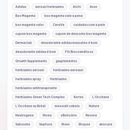
Adidas
aerosol herbissimo
Alchi
Avon
Box Magenta
box magenta vale a pena
box magenta valor
CeraVe
cuidados com a pele
cupom box magenta
cupom de desconto box magenta
Dermaclub
desodorante adidas masculino é bom
desodorante adidas é bom
Flô Biocosméticos
Growth Supplements
gsuplementos
herbissimo aerosol
herbissimo aerossol
herbissimo spray
Herbíssimo
herbíssimo antitranspirante
Herbíssimo Green Tech Complex
Korres
L'Occitane
L’Occitane au Brésil
minoxidil cabelo
Natura
Neutrogena
Nivea
oBoticário
Rexona
Sabonete
Sephora
Shein
Shopee
skincare