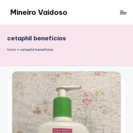
Mineiro Vaidoso
Skip
to
Skin
content
Care,
Autocuidado
cetaphil benefícios
e
Resenhas
Início
»
cetaphil benefícios