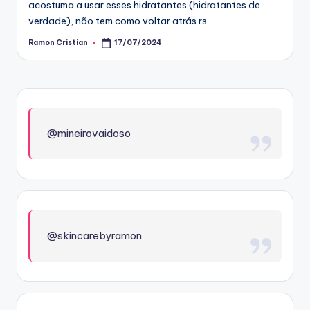
acostuma a usar esses hidratantes (hidratantes de
verdade), não tem como voltar atrás rs.…
Ramon Cristian
17/07/2024
Posted
by
@mineirovaidoso
@skincarebyramon