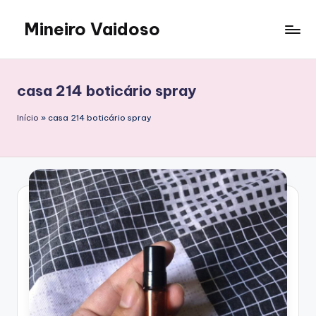
Mineiro Vaidoso
Skip
to
Skin
content
Care,
Autocuidado
casa 214 boticário spray
e
Resenhas
Início
»
casa 214 boticário spray