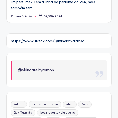
um perfume? Tem a linha de perfume do 214, mas
também tem…
Ramon Cristian
02/05/2024
Posted
by
https://www.tiktok.com/@mineirovaidoso
@skincarebyramon
Adidas
aerosol herbissimo
Alchi
Avon
Box Magenta
box magenta vale a pena