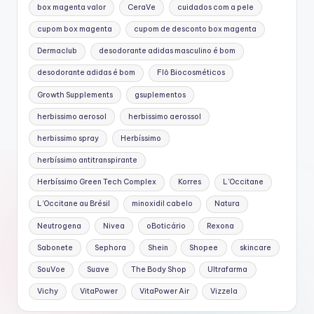
box magenta valor
CeraVe
cuidados com a pele
cupom box magenta
cupom de desconto box magenta
Dermaclub
desodorante adidas masculino é bom
desodorante adidas é bom
Flô Biocosméticos
Growth Supplements
gsuplementos
herbissimo aerosol
herbissimo aerossol
herbissimo spray
Herbíssimo
herbíssimo antitranspirante
Herbíssimo Green Tech Complex
Korres
L'Occitane
L’Occitane au Brésil
minoxidil cabelo
Natura
Neutrogena
Nivea
oBoticário
Rexona
Sabonete
Sephora
Shein
Shopee
skincare
SouVoe
Suave
The Body Shop
Ultrafarma
Vichy
VitaPower
VitaPower Air
Vizzela