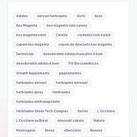
Adidas
aerosol herbissimo
Alchi
Avon
Box Magenta
box magenta vale a pena
box magenta valor
CeraVe
cuidados com a pele
cupom box magenta
cupom de desconto box magenta
Dermaclub
desodorante adidas masculino é bom
desodorante adidas é bom
Flô Biocosméticos
Growth Supplements
gsuplementos
herbissimo aerosol
herbissimo aerossol
herbissimo spray
Herbíssimo
herbíssimo antitranspirante
Herbíssimo Green Tech Complex
Korres
L'Occitane
L’Occitane au Brésil
minoxidil cabelo
Natura
Neutrogena
Nivea
oBoticário
Rexona