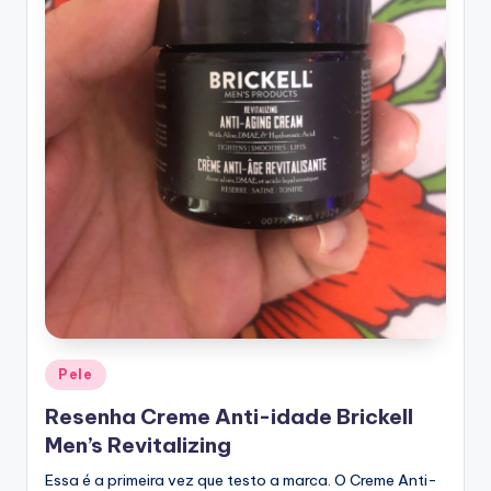
Posted
Pele
in
Resenha Creme Anti-idade Brickell
Men’s Revitalizing
Essa é a primeira vez que testo a marca. O Creme Anti-