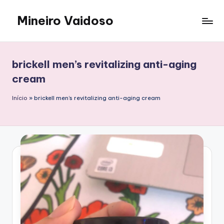
Mineiro Vaidoso
Skip
to
Skin
content
Care,
Autocuidado
brickell men’s revitalizing anti-aging
e
cream
Resenhas
Início
»
brickell men’s revitalizing anti-aging cream