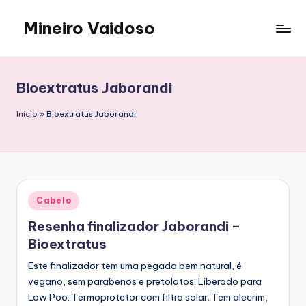
Mineiro Vaidoso
Skip
to
Skin
content
Care,
Autocuidado
Bioextratus Jaborandi
e
Resenhas
Início
»
Bioextratus Jaborandi
Posted
Cabelo
in
Resenha finalizador Jaborandi –
Bioextratus
Este finalizador tem uma pegada bem natural, é
vegano, sem parabenos e pretolatos. Liberado para
Low Poo. Termoprotetor com filtro solar. Tem alecrim,