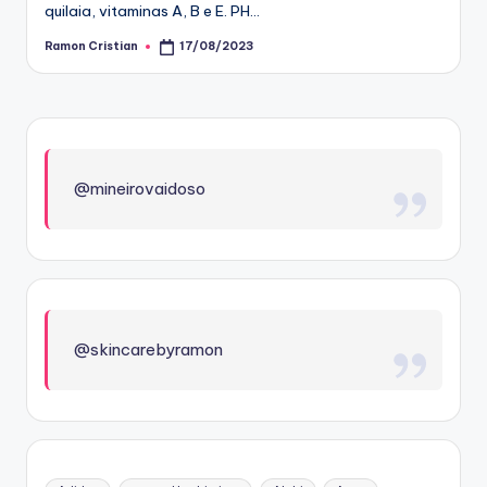
quilaia, vitaminas A, B e E. PH…
Ramon Cristian
17/08/2023
Posted
by
@mineirovaidoso
@skincarebyramon