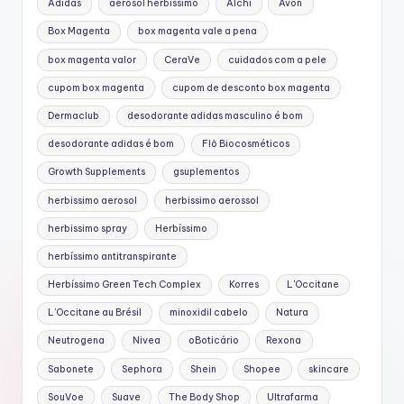
Adidas
aerosol herbissimo
Alchi
Avon
Box Magenta
box magenta vale a pena
box magenta valor
CeraVe
cuidados com a pele
cupom box magenta
cupom de desconto box magenta
Dermaclub
desodorante adidas masculino é bom
desodorante adidas é bom
Flô Biocosméticos
Growth Supplements
gsuplementos
herbissimo aerosol
herbissimo aerossol
herbissimo spray
Herbíssimo
herbíssimo antitranspirante
Herbíssimo Green Tech Complex
Korres
L'Occitane
L’Occitane au Brésil
minoxidil cabelo
Natura
Neutrogena
Nivea
oBoticário
Rexona
Sabonete
Sephora
Shein
Shopee
skincare
SouVoe
Suave
The Body Shop
Ultrafarma