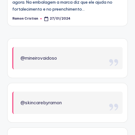
agora. Na embalagem a marca diz que ele ajuda no
fortalecimento e no preenchimento…
Ramon Cristian
27/01/2024
Posted
by
@mineirovaidoso
@skincarebyramon