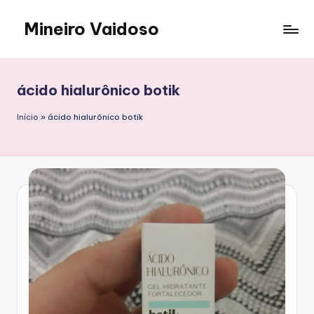
Mineiro Vaidoso
Skip
to
Skin
content
Care,
Autocuidado
ácido hialurônico botik
e
Resenhas
Início
»
ácido hialurônico botik