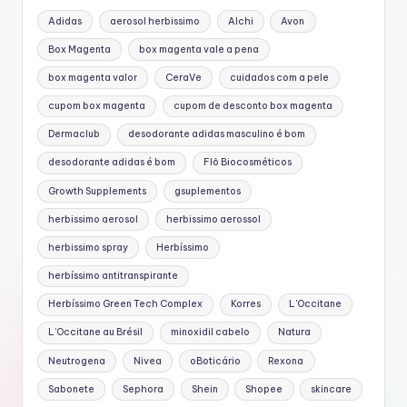
Adidas
aerosol herbissimo
Alchi
Avon
Box Magenta
box magenta vale a pena
box magenta valor
CeraVe
cuidados com a pele
cupom box magenta
cupom de desconto box magenta
Dermaclub
desodorante adidas masculino é bom
desodorante adidas é bom
Flô Biocosméticos
Growth Supplements
gsuplementos
herbissimo aerosol
herbissimo aerossol
herbissimo spray
Herbíssimo
herbíssimo antitranspirante
Herbíssimo Green Tech Complex
Korres
L'Occitane
L’Occitane au Brésil
minoxidil cabelo
Natura
Neutrogena
Nivea
oBoticário
Rexona
Sabonete
Sephora
Shein
Shopee
skincare