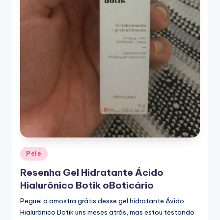
Posted
Pele
in
Resenha Gel Hidratante Ácido
Hialurônico Botik oBoticário
Peguei a amostra grátis desse gel hidratante Ávido
Hialurônico Botik uns meses atrás, mas estou testando