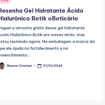
Pele
n
Resenha Gel Hidratante Ácido
Hialurônico Botik oBoticário
Peguei a amostra grátis desse gel hidratante
Ávido Hialurônico Botik uns meses atrás, mas
estou testando agora. Na embalagem a marca diz
que ele ajuda no fortalecimento e no
preenchimento…
27/01/2024
Ramon Cristian
osted
y