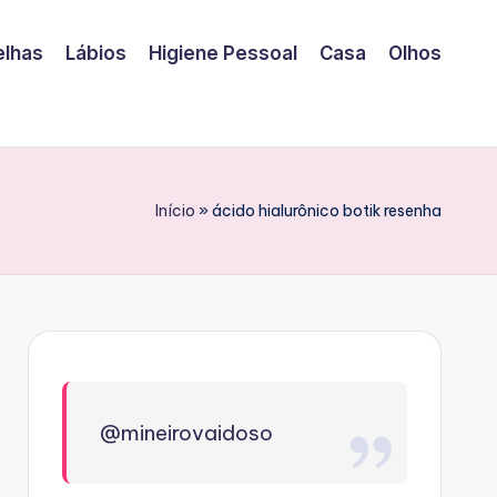
elhas
Lábios
Higiene Pessoal
Casa
Olhos
Início
»
ácido hialurônico botik resenha
@mineirovaidoso