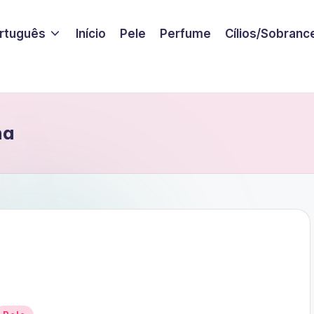
rtuguês
Início
Pele
Perfume
Cílios/Sobranc
ha
Posted