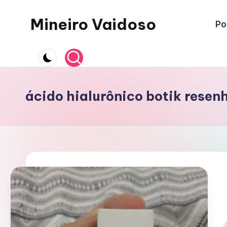
Mineiro Vaidoso
Po
Skip
to
Skin
content
Care,
Autocuidado
e
ácido hialurônico botik resen
Resenhas