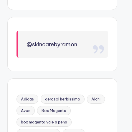
@skincarebyramon
Adidas
aerosol herbissimo
Alchi
Avon
Box Magenta
box magenta vale a pena