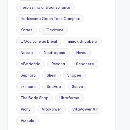
herbíssimo antitranspirante
Herbíssimo Green Tech Complex
Korres
L'Occitane
L’Occitane au Brésil
minoxidil cabelo
Natura
Neutrogena
Nivea
oBoticário
Rexona
Sabonete
Sephora
Shein
Shopee
skincare
SouVoe
Suave
The Body Shop
Ultrafarma
Vichy
VitaPower
VitaPower Air
Vizzela