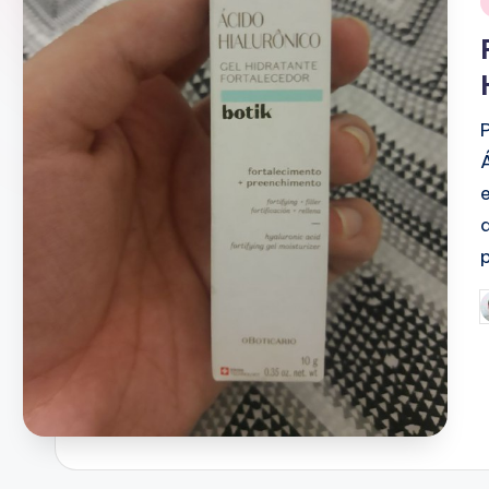
i
P
b