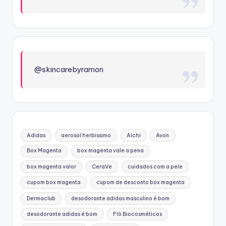
@skincarebyramon
Adidas
aerosol herbissimo
Alchi
Avon
Box Magenta
box magenta vale a pena
box magenta valor
CeraVe
cuidados com a pele
cupom box magenta
cupom de desconto box magenta
Dermaclub
desodorante adidas masculino é bom
desodorante adidas é bom
Flô Biocosméticos