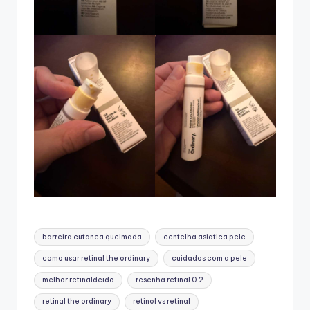
Tags:
barreira cutanea queimada
centelha asiatica pele
como usar retinal the ordinary
cuidados com a pele
melhor retinaldeido
resenha retinal 0.2
retinal the ordinary
retinol vs retinal