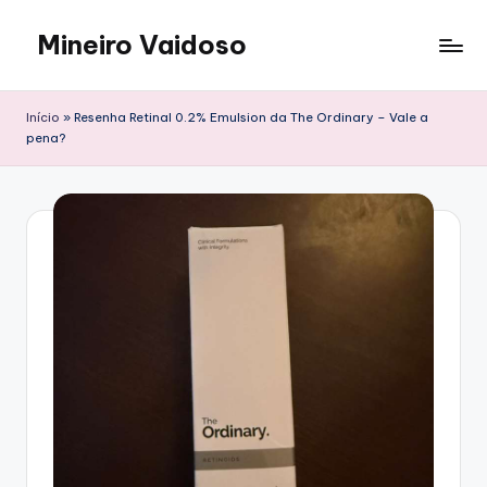
Mineiro Vaidoso
Skip
to
Skin
content
Care,
Início
»
Resenha Retinal 0.2% Emulsion da The Ordinary – Vale a
Autocuidado
pena?
e
Resenhas