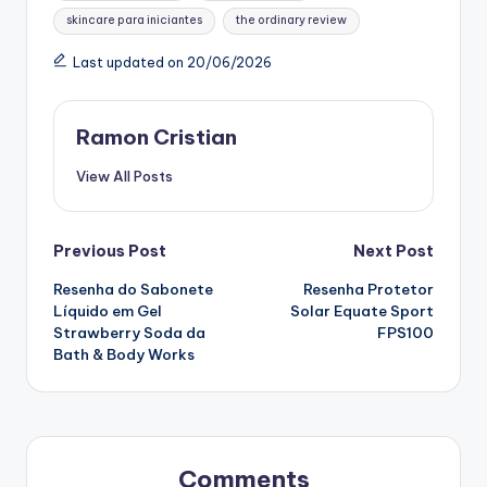
skincare para iniciantes
the ordinary review
Last updated on 20/06/2026
Ramon Cristian
View All Posts
Post
Previous Post
Next Post
Resenha do Sabonete
Resenha Protetor
navigation
Líquido em Gel
Solar Equate Sport
Strawberry Soda da
FPS100
Bath & Body Works
Comments