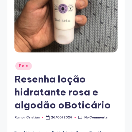
Posted
Pele
in
Resenha loção
hidratante rosa e
algodão oBoticário
No Comments
Ramon Cristian
26/05/2024
Posted
by