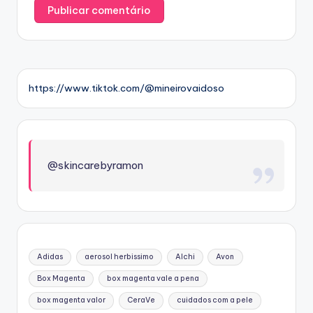
https://www.tiktok.com/@mineirovaidoso
@skincarebyramon
Adidas
aerosol herbissimo
Alchi
Avon
Box Magenta
box magenta vale a pena
box magenta valor
CeraVe
cuidados com a pele