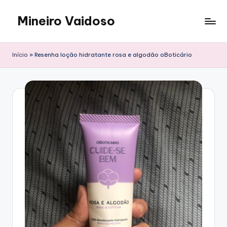
Mineiro Vaidoso
Skip
to
Skin
content
Care,
Início
»
Resenha loção hidratante rosa e algodão oBoticário
Autocuidado
e
Resenhas