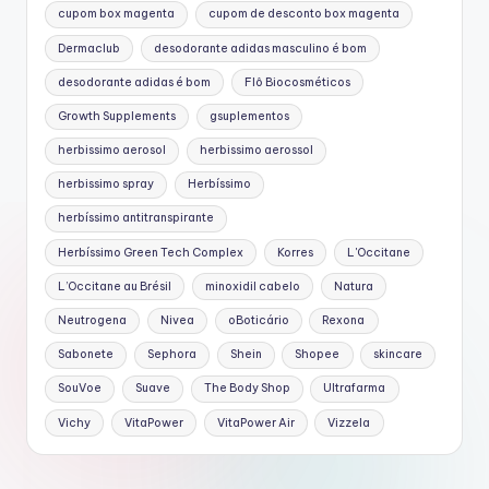
cupom box magenta
cupom de desconto box magenta
Dermaclub
desodorante adidas masculino é bom
desodorante adidas é bom
Flô Biocosméticos
Growth Supplements
gsuplementos
herbissimo aerosol
herbissimo aerossol
herbissimo spray
Herbíssimo
herbíssimo antitranspirante
Herbíssimo Green Tech Complex
Korres
L'Occitane
L’Occitane au Brésil
minoxidil cabelo
Natura
Neutrogena
Nivea
oBoticário
Rexona
Sabonete
Sephora
Shein
Shopee
skincare
SouVoe
Suave
The Body Shop
Ultrafarma
Vichy
VitaPower
VitaPower Air
Vizzela