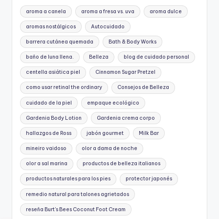
aroma a canela
aroma a fresa vs. uva
aroma dulce
aromas nostálgicos
Autocuidado
barrera cutánea quemada
Bath & Body Works
baño de luna llena.
Belleza
blog de cuidado personal
centella asiática piel
Cinnamon Sugar Pretzel
como usar retinal the ordinary
Consejos de Belleza
cuidado de la piel
empaque ecológico
Gardenia Body Lotion
Gardenia crema corpo
hallazgos de Ross
jabón gourmet
Milk Bar
mineiro vaidoso
olor a dama de noche
olor a sal marina
productos de belleza italianos
productos naturales para los pies
protector japonés
remedio natural para talones agrietados
reseña Burt's Bees Coconut Foot Cream