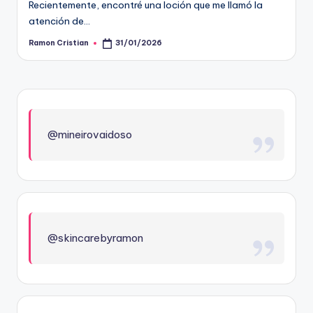
Recientemente, encontré una loción que me llamó la
atención de…
Ramon Cristian
31/01/2026
Publicado
por
@mineirovaidoso
@skincarebyramon