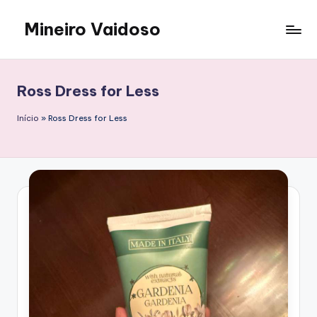
Mineiro Vaidoso
Saltar
al
Skin
contenido
Care,
Autocuidado
Ross Dress for Less
e
Resenhas
Início
»
Ross Dress for Less