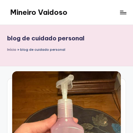
Mineiro Vaidoso
Saltar
al
Skin
contenido
Care,
Autocuidado
blog de cuidado personal
e
Resenhas
Início
»
blog de cuidado personal