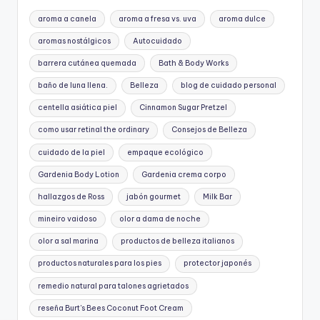
aroma a canela
aroma a fresa vs. uva
aroma dulce
aromas nostálgicos
Autocuidado
barrera cutánea quemada
Bath & Body Works
baño de luna llena.
Belleza
blog de cuidado personal
centella asiática piel
Cinnamon Sugar Pretzel
como usar retinal the ordinary
Consejos de Belleza
cuidado de la piel
empaque ecológico
Gardenia Body Lotion
Gardenia crema corpo
hallazgos de Ross
jabón gourmet
Milk Bar
mineiro vaidoso
olor a dama de noche
olor a sal marina
productos de belleza italianos
productos naturales para los pies
protector japonés
remedio natural para talones agrietados
reseña Burt's Bees Coconut Foot Cream