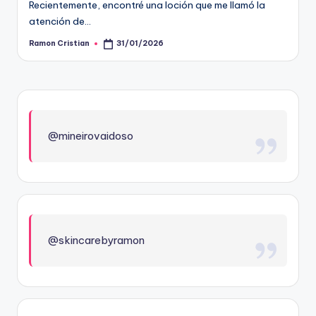
Recientemente, encontré una loción que me llamó la
atención de…
Ramon Cristian
31/01/2026
Publicado
por
@mineirovaidoso
@skincarebyramon