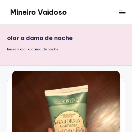
Mineiro Vaidoso
Saltar
al
Skin
contenido
Care,
Autocuidado
olor a dama de noche
e
Resenhas
Início
»
olor a dama de noche