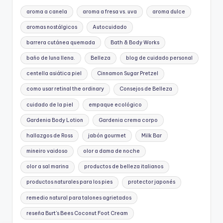
aroma a canela
aroma a fresa vs. uva
aroma dulce
aromas nostálgicos
Autocuidado
barrera cutánea quemada
Bath & Body Works
baño de luna llena.
Belleza
blog de cuidado personal
centella asiática piel
Cinnamon Sugar Pretzel
como usar retinal the ordinary
Consejos de Belleza
cuidado de la piel
empaque ecológico
Gardenia Body Lotion
Gardenia crema corpo
hallazgos de Ross
jabón gourmet
Milk Bar
mineiro vaidoso
olor a dama de noche
olor a sal marina
productos de belleza italianos
productos naturales para los pies
protector japonés
remedio natural para talones agrietados
reseña Burt's Bees Coconut Foot Cream