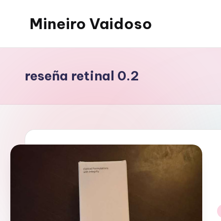
Mineiro Vaidoso
Saltar
al
Skin
contenido
Care,
Autocuidado
reseña retinal 0.2
e
Resenhas