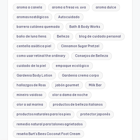
aroma a canela
aroma a fresa vs. uva
aroma dulce
aromas nostálgicos
Autocuidado
barrera cutánea quemada
Bath & Body Works
baño de luna llena.
Belleza
blog de cuidado personal
centella asiática piel
Cinnamon Sugar Pretzel
como usar retinal the ordinary
Consejos de Belleza
cuidado de la piel
empaque ecológico
Gardenia Body Lotion
Gardenia crema corpo
hallazgos de Ross
jabón gourmet
Milk Bar
mineiro vaidoso
olor a dama de noche
olor a sal marina
productos de belleza italianos
productos naturales para los pies
protector japonés
remedio natural para talones agrietados
reseña Burt's Bees Coconut Foot Cream