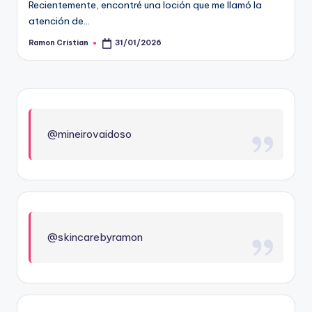
Recientemente, encontré una loción que me llamó la
atención de…
Ramon Cristian
31/01/2026
Publicado
por
@mineirovaidoso
@skincarebyramon