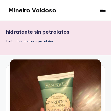
Mineiro Vaidoso
Saltar
al
Skin
contenido
Care,
Autocuidado
hidratante sin petrolatos
e
Resenhas
Início
»
hidratante sin petrolatos